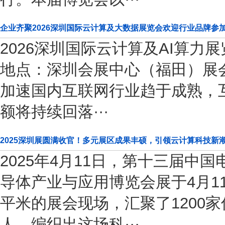
企业齐聚2026深圳国际云计算及大数据展览会欢迎行业品牌参
2026深圳国际云计算及AI算力展览
地点：深圳会展中心（福田）展
加速国内互联网行业趋于成熟，
额将持续回落···
2025深圳展圆满收官！多元展区成果丰硕，引领云计算科技新
2025年4月11日，第十三届中国
导体产业与应用博览会展于4月11
平米的展会现场，汇聚了1200家
人，编织出这场科···