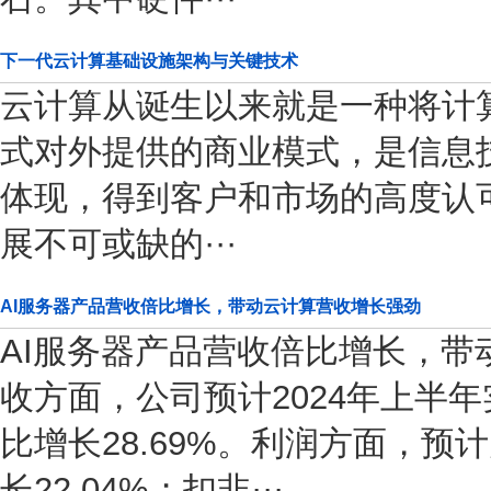
下一代云计算基础设施架构与关键技术
云计算从诞生以来就是一种将计
式对外提供的商业模式，是信息
体现，得到客户和市场的高度认
展不可或缺的···
AI服务器产品营收倍比增长，带动云计算营收增长强劲
AI服务器产品营收倍比增长，
收方面，公司预计2024年上半年实
比增长28.69%。利润方面，预计
长22.04%；扣非···