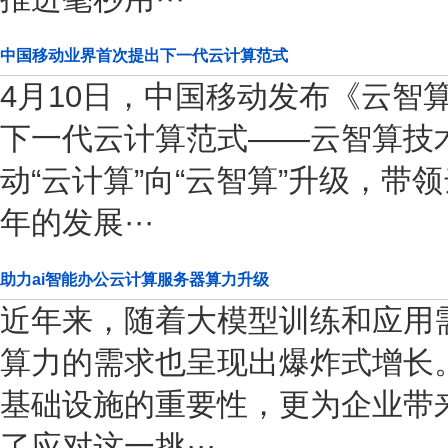
中国移动业界首次提出下一代云计算范式
4月10日，中国移动发布《云智
下一代云计算范式——云智算技
动“云计算”向“云智算”升级，
年的发展···
助力ai智能办公云计算服务器算力升级
近年来，随着大模型训练和应用
算力的需求也呈现出爆炸式增长
基础设施的重要性，更为企业带
了应对这一挑···