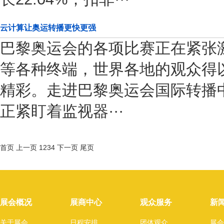
云计算让奥运转播更快更强
巴黎奥运会的各项比赛正在紧张
等各种终端，世界各地的观众得
精彩。走进巴黎奥运会国际转播中
正紧盯着监视器···
首页
上一页
1
2
3
4
下一页
尾页
展会概况
展商中心
观众服务
新
关于展会
日程安排
团体观众
展会