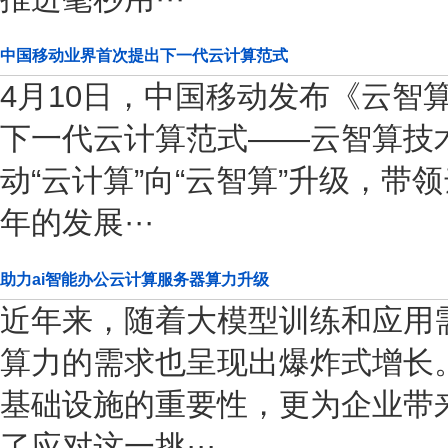
中国移动业界首次提出下一代云计算范式
4月10日，中国移动发布《云智
下一代云计算范式——云智算技
动“云计算”向“云智算”升级，
年的发展···
助力ai智能办公云计算服务器算力升级
近年来，随着大模型训练和应用
算力的需求也呈现出爆炸式增长
基础设施的重要性，更为企业带
了应对这一挑···