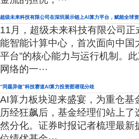
超级未来科技有限公司在深圳展示链上AI算力平台，赋能全球资源
11月，超级未来科技有限公司
能智能计算中心，首次面向中国大
平台”的核心能力与运行机制。
网络的一···
“同题异做”科技赛道AI算力投资图谱现分歧
AI算力板块迎来盛宴，为重仓
历经狂飙后，基金经理们站上了选
然分化。证券时报记者梳理最新
位绩优基金···