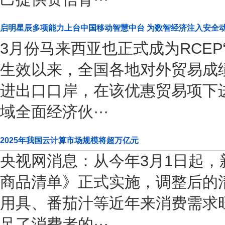
启明星辰多项能力上台中国移动智慧中台 为数智经济注入安全
3月份马来西亚也正式成为RCEP
生效以来，全国各地对外贸易成
进出口口岸，在该优惠贸易项下进
域全面经济伙···
2025年我国云计算市场规模将超万亿元
央视网消息：从今年3月1日起
商品清单》正式实施，调整后的
用具、番茄汁等近年来消费需求
足了消费者的···